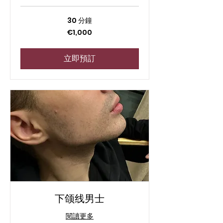
30 分鐘
1,000
€1,000
欧
元
立即預訂
下颌线男士
閱讀更多