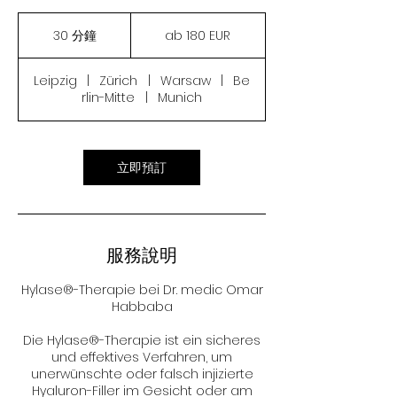
ab
180
30 分鐘
3
ab 180 EUR
EUR
0
分
Leipzig
|
Zürich
|
Warsaw
|
Be
鐘
rlin-Mitte
|
Munich
立即預訂
服務說明
Hylase®-Therapie bei Dr. medic Omar
Habbaba
Die Hylase®-Therapie ist ein sicheres
und effektives Verfahren, um
unerwünschte oder falsch injizierte
Hyaluron-Filler im Gesicht oder am