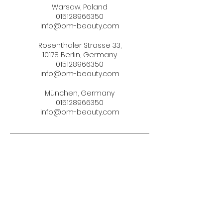
Warsaw, Poland
015128966350
info@om-beauty.com
Rosenthaler Strasse 33,
10178 Berlin, Germany
015128966350
info@om-beauty.com
München, Germany
015128966350
info@om-beauty.com
地址：
罗森塔勒 33, 10178
电话：
+49 (0) 151 2896 6350