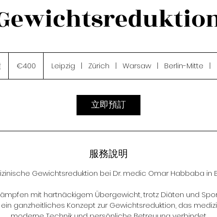
Gewichtsreduktio
400
欧
鐘
3
€400
Leipzig
|
Zürich
|
Warsaw
|
Berlin-Mitte
|
元
0
分
鐘
立即預訂
服務說明
zinische Gewichtsreduktion bei Dr. medic Omar Habbaba in B
ämpfen mit hartnäckigem Übergewicht, trotz Diäten und Spor
in ganzheitliches Konzept zur Gewichtsreduktion, das medizi
moderne Technik und persönliche Betreuung verbindet.