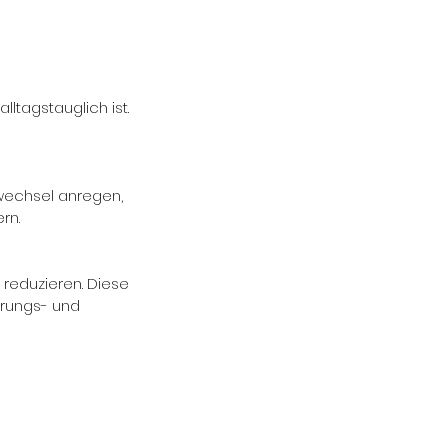
ltagstauglich ist.
fwechsel anregen,
rn.
 reduzieren. Diese
hrungs- und