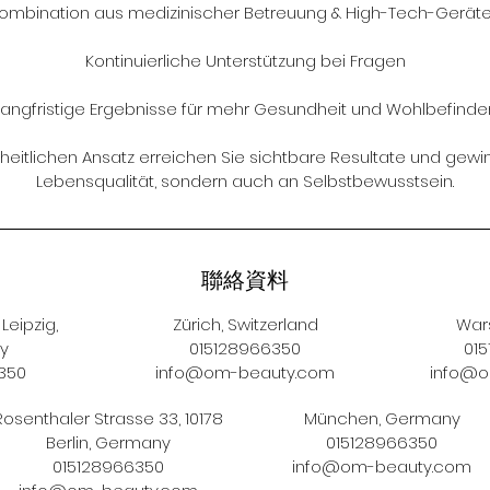
ombination aus medizinischer Betreuung & High-Tech-Gerät
Kontinuierliche Unterstützung bei Fragen
Langfristige Ergebnisse für mehr Gesundheit und Wohlbefinde
eitlichen Ansatz erreichen Sie sichtbare Resultate und gewi
Lebensqualität, sondern auch an Selbstbewusstsein.
聯絡資料
Leipzig,
Zürich, Switzerland
War
y
015128966350
01
350
info@om-beauty.com
info@o
Rosenthaler Strasse 33, 10178
München, Germany
Berlin, Germany
015128966350
015128966350
info@om-beauty.com