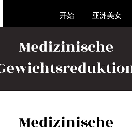
开始
亚洲美女
Medizinische
Gewichtsreduktio
Medizinische