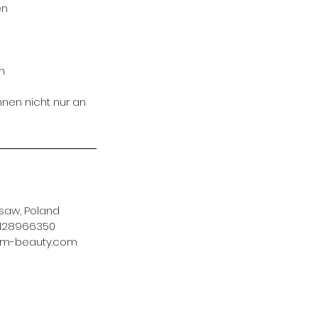
en
n
nnen nicht nur an
saw, Poland
5128966350
m-beauty.com