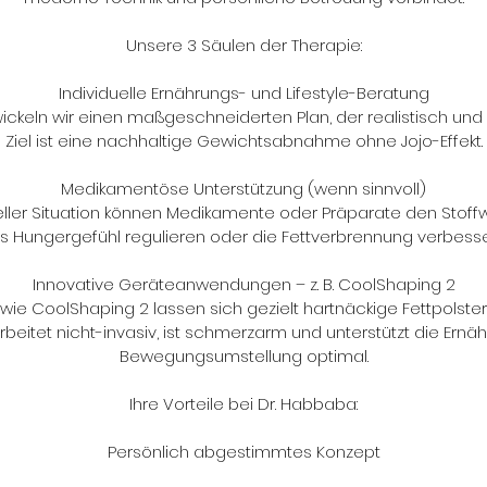
Unsere 3 Säulen der Therapie:
Individuelle Ernährungs- und Lifestyle-Beratung
eln wir einen maßgeschneiderten Plan, der realistisch und al
Ziel ist eine nachhaltige Gewichtsabnahme ohne Jojo-Effekt.
Medikamentöse Unterstützung (wenn sinnvoll)
eller Situation können Medikamente oder Präparate den Stof
s Hungergefühl regulieren oder die Fettverbrennung verbesse
Innovative Geräteanwendungen – z. B. CoolShaping 2
wie CoolShaping 2 lassen sich gezielt hartnäckige Fettpolster
beitet nicht-invasiv, ist schmerzarm und unterstützt die Ernä
Bewegungsumstellung optimal.
Ihre Vorteile bei Dr. Habbaba:
Persönlich abgestimmtes Konzept