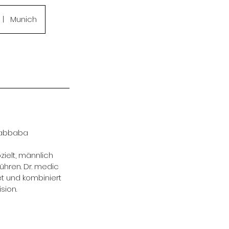
|
Munich
 Habbaba
zielt, männlich
ühren. Dr. medic
et und kombiniert
sion.