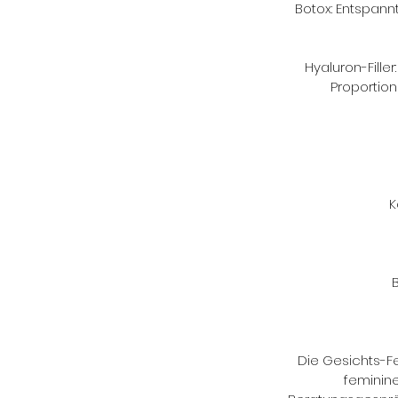
Botox: Entspann
Hyaluron-Fille
Proportion
K
Die Gesichts-Fe
feminin