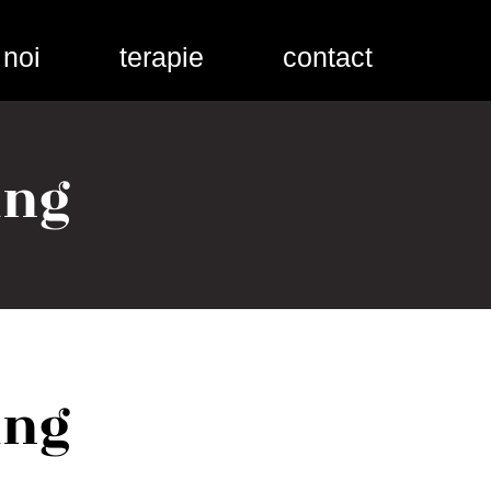
 noi
terapie
contact
ung
ung