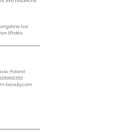
, Ihre natürliche
sergebnis bei
en Effekte.
saw, Poland
5128966350
m-beauty.com