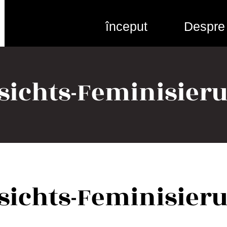
început
Despre
sichts-Feminisier
sichts-Feminisier