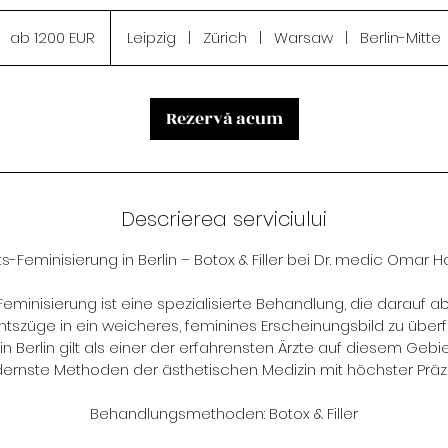
b
200
ab 1200 EUR
Leipzig
|
Zürich
|
Warsaw
|
Berlin-Mitte
EUR
Rezervă acum
Descrierea serviciului
s-Feminisierung in Berlin – Botox & Filler bei Dr. medic Omar
eminisierung ist eine spezialisierte Behandlung, die darauf ab
tszüge in ein weicheres, feminines Erscheinungsbild zu überf
Berlin gilt als einer der erfahrensten Ärzte auf diesem Gebi
rnste Methoden der ästhetischen Medizin mit höchster Präzi
Behandlungsmethoden: Botox & Filler