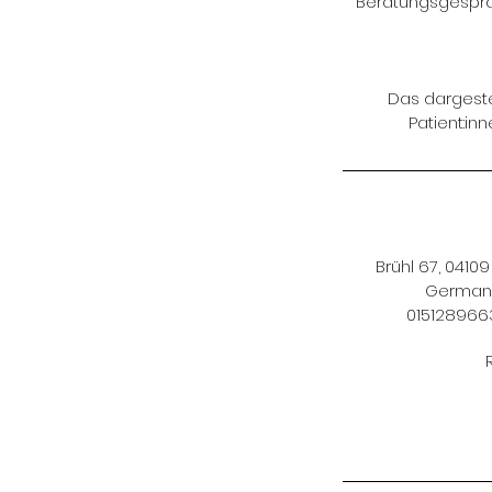
Beratungsgespräc
Das dargeste
Patient:in
Brühl 67, 04109 
German
015128966