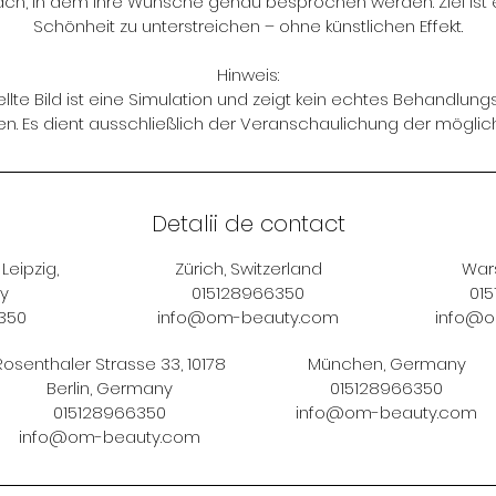
h, in dem Ihre Wünsche genau besprochen werden. Ziel ist es
Schönheit zu unterstreichen – ohne künstlichen Effekt.
Hinweis:
llte Bild ist eine Simulation und zeigt kein echtes Behandlung
nen. Es dient ausschließlich der Veranschaulichung der möglich
Detalii de contact
Leipzig,
Zürich, Switzerland
War
y
015128966350
01
350
info@om-beauty.com
info@o
Rosenthaler Strasse 33, 10178
München, Germany
Berlin, Germany
015128966350
015128966350
info@om-beauty.com
info@om-beauty.com