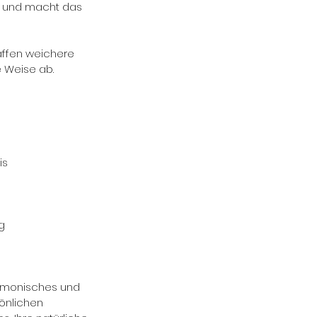
en und macht das
haffen weichere
e Weise ab.
is
g
harmonisches und
önlichen