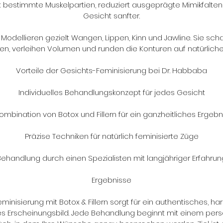
t bestimmte Muskelpartien, reduziert ausgeprägte Mimikfalt
Gesicht sanfter.
r: Modellieren gezielt Wangen, Lippen, Kinn und Jawline. Sie sc
en, verleihen Volumen und runden die Konturen auf natürlich
Vorteile der Gesichts-Feminisierung bei Dr. Habbaba
Individuelles Behandlungskonzept für jedes Gesicht
ombination von Botox und Fillern für ein ganzheitliches Ergebn
Präzise Techniken für natürlich feminisierte Züge
Behandlung durch einen Spezialisten mit langjähriger Erfahrun
Ergebnisse
minisierung mit Botox & Fillern sorgt für ein authentisches, 
es Erscheinungsbild. Jede Behandlung beginnt mit einem pers