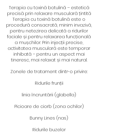
Terapia cu toxină botulină – estetică
precisă prin relaxare musculară țintită
Terapia cu toxină botulină este o
procedură consacrată, minim invazivă,
pentru netezirea delicată a ridurilor
faciale și pentru relaxarea funcțională
a mușchilor. Prin injecții precise,
activitatea musculară este temporar
inhibată – pentru un aspect mai
tineresc, mai relaxat și mai natural.
Zonele de tratament dintr-o privire:
Ridurile frunții
linia încruntării (glabella)
Picioare de ciorb (zona ochilor)
Bunny Lines (nas)
Ridurile buzelor