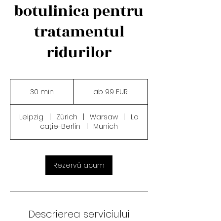
botulinica pentru
tratamentul
ridurilor
ab
99
30 min
3
ab 99 EUR
EUR
0
m
Leipzig
|
Zürich
|
Warsaw
|
Lo
i
cație-Berlin
|
Munich
n
Rezervă acum
Descrierea serviciului