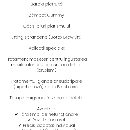
Bărbia pietruită
Zâmbet Gummy
Gât și pliuri platismului
Lifting sprancene (Botox Brow Lift)
Aplicatii speciale:
Tratament maseter pentru îngustarea
maxilarelor sau scrașnirea dinților
(bruxism)
Tratamentul glandelor sudoripare
(hiperhidroză) de ex. B. sub axile
Terapia migrenei în zone selectate
Avantaje:
✔ Fără timpi de nefuncționare
✔ Rezultat natural
✔ Precis, adaptat individual