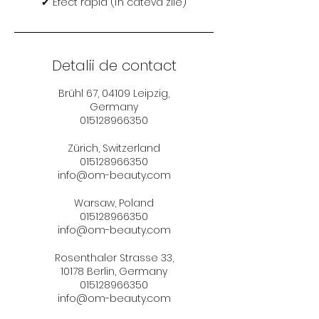
✔ Efect rapid (în câteva zile)
Detalii de contact
Brühl 67, 04109 Leipzig,
Germany
015128966350
Zürich, Switzerland
015128966350
info@om-beauty.com
Warsaw, Poland
015128966350
info@om-beauty.com
Rosenthaler Strasse 33,
10178 Berlin, Germany
015128966350
info@om-beauty.com